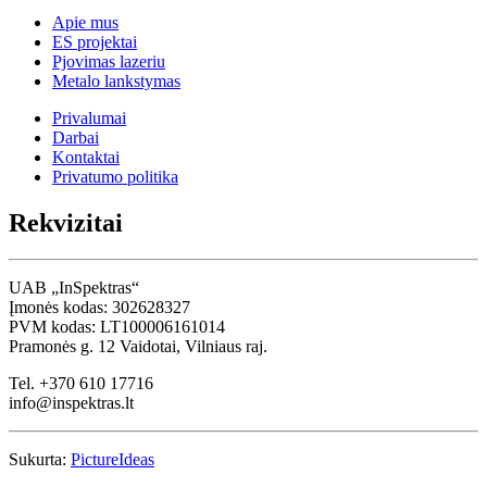
Apie mus
ES projektai
Pjovimas lazeriu
Metalo lankstymas
Privalumai
Darbai
Kontaktai
Privatumo politika
Rekvizitai
UAB „InSpektras“
Įmonės kodas: 302628327
PVM kodas: LT100006161014
Pramonės g. 12 Vaidotai, Vilniaus raj.
Tel. +370 610 17716
info@inspektras.lt
Sukurta:
PictureIdeas