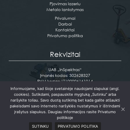
EN
Pjovimas lazeriu
Metalo lankstymas
Privalumai
Darbai
Kontaktai
Privatumo politika
Rekvizitai
UAB „InSpektras“
Įmonės kodas: 302628327
PVM kodas: LT100006161014
Pramonės g. 12 Vaidotai, Vilniaus raj.
Informuojame, kad šioje svetainėje naudojami slapukai (angl.
cookies). Sutikdami, paspauskite mygtuką „Sutinku“ arba
Tel. +370 610 17716
naršykite toliau. Savo duotą sutikimą bet kada galite atšaukti
info@inspektras.lt
pakeisdami savo interneto naršyklės nustatymus ir ištrindami
įrašytus slapukus. Daugiau informacijos rasite Privatumo
politikoje
Sukurta:
PictureIdeas
SUTINKU
PRIVATUMO POLITIKA