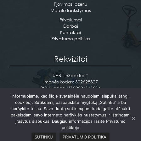
EN
Pjovimas lazeriu
Metalo lankstymas
Privalumai
Darbai
Kontaktai
Privatumo politika
Rekvizitai
UAB „InSpektras“
Įmonės kodas: 302628327
PVM kodas: LT100006161014
Pramonės g. 12 Vaidotai, Vilniaus raj.
Informuojame, kad šioje svetainėje naudojami slapukai (angl.
cookies). Sutikdami, paspauskite mygtuką „Sutinku“ arba
Tel. +370 610 17716
naršykite toliau. Savo duotą sutikimą bet kada galite atšaukti
info@inspektras.lt
pakeisdami savo interneto naršyklės nustatymus ir ištrindami
įrašytus slapukus. Daugiau informacijos rasite Privatumo
politikoje
Sukurta:
PictureIdeas
SUTINKU
PRIVATUMO POLITIKA