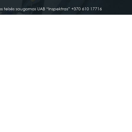
os teisės saugomos UAB “Inspektras” +370 610 17716