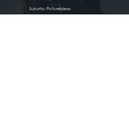
Sukurta:
PictureIdeas