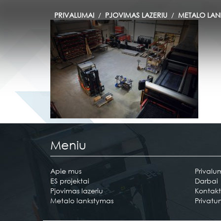
PRIVALUMAI
PJOVIMAS LAZERIU
METALO LAN
Privalumai
Pjovimas
lazeriu
Metalo
lankstymas
Meniu
Darbai
Apie
Apie mus
Privalu
mus
ES projektai
Darbai
Pjovimas lazeriu
Kontakt
Metalo lankstymas
Privatu
Kontaktai