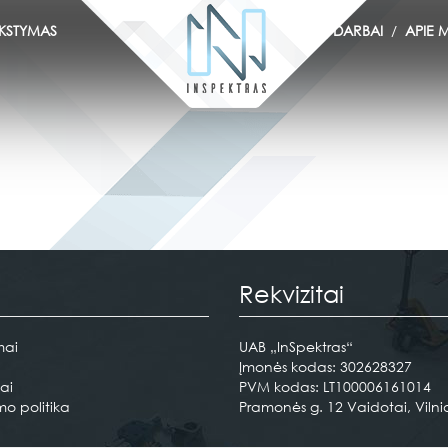
KSTYMAS
DARBAI
APIE 
Rekvizitai
mai
UAB „InSpektras“
Įmonės kodas: 302628327
ai
PVM kodas: LT100006161014
mo politika
Pramonės g. 12 Vaidotai, Vilnia