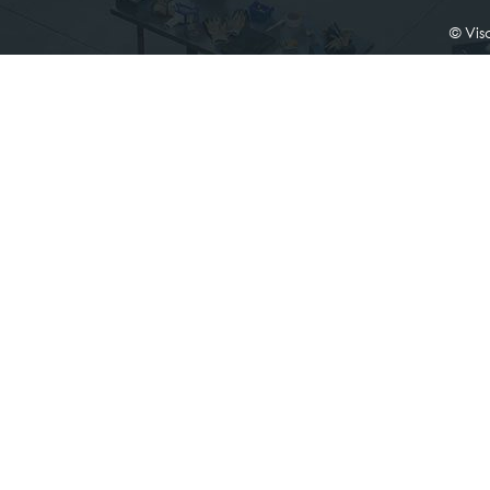
© Vis