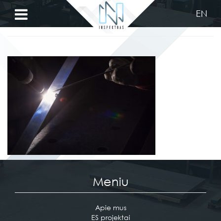
EN
PASLAUGOS
Privalumai
Pjovimas
lazeriu
Metalo
lankstymas
Darbai
Apie
Meniu
mus
Kontaktai
Apie mus
ES projektai