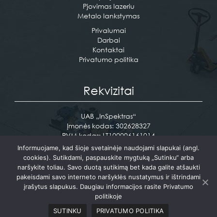
EN
Pjovimas lazeriu
Metalo lankstymas
Privalumai
Darbai
Kontaktai
Privatumo politika
Rekvizitai
UAB „InSpektras“
Įmonės kodas: 302628327
PVM kodas: LT100006161014
Pramonės g. 12 Vaidotai, Vilniaus raj.
Informuojame, kad šioje svetainėje naudojami slapukai (angl.
cookies). Sutikdami, paspauskite mygtuką „Sutinku“ arba
Tel. +370 610 17716
naršykite toliau. Savo duotą sutikimą bet kada galite atšaukti
info@inspektras.lt
pakeisdami savo interneto naršyklės nustatymus ir ištrindami
įrašytus slapukus. Daugiau informacijos rasite Privatumo
politikoje
Sukurta:
PictureIdeas
SUTINKU
PRIVATUMO POLITIKA