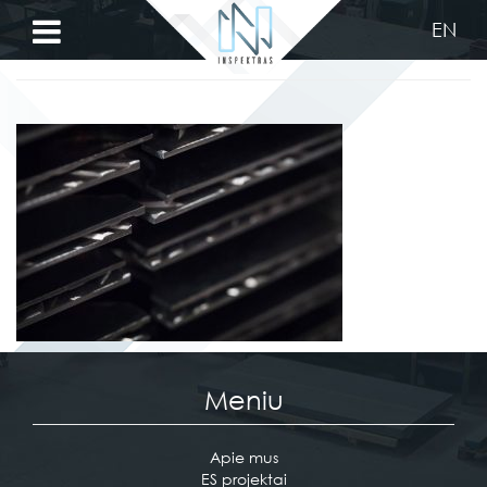
EN
plienas
Privalumai
Pjovimas
lazeriu
Metalo
lankstymas
Darbai
Apie
Meniu
mus
Kontaktai
Apie mus
ES projektai