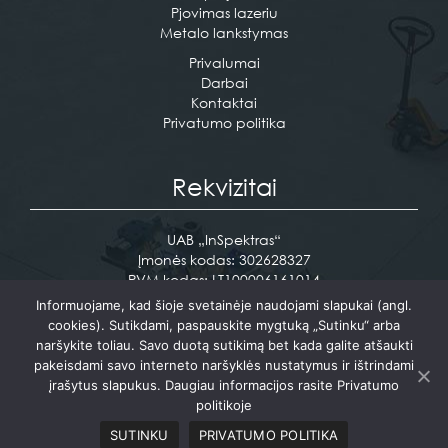
EN
Pjovimas lazeriu
Metalo lankstymas
Privalumai
Darbai
Kontaktai
Privatumo politika
Rekvizitai
UAB „InSpektras“
Įmonės kodas: 302628327
PVM kodas: LT100006161014
Pramonės g. 12 Vaidotai, Vilniaus raj.
Informuojame, kad šioje svetainėje naudojami slapukai (angl.
cookies). Sutikdami, paspauskite mygtuką „Sutinku“ arba
Tel. +370 610 17716
naršykite toliau. Savo duotą sutikimą bet kada galite atšaukti
info@inspektras.lt
pakeisdami savo interneto naršyklės nustatymus ir ištrindami
įrašytus slapukus. Daugiau informacijos rasite Privatumo
politikoje
Sukurta:
PictureIdeas
SUTINKU
PRIVATUMO POLITIKA