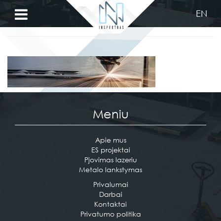
EN
pjovimas
Privalumai
Pjovimas
lazeriu
Metalo
Meniu
lankstymas
Apie mus
Darbai
ES projektai
Pjovimas lazeriu
Apie
Metalo lankstymas
mus
Privalumai
Darbai
Kontaktai
Kontaktai
Privatumo politika