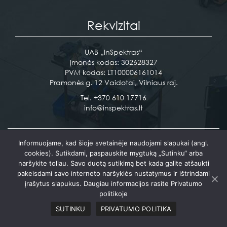
EN
Rekvizitai
UAB „InSpektras“
Įmonės kodas: 302628327
PVM kodas: LT100006161014
Pramonės g. 12 Vaidotai, Vilniaus raj.
Tel. +370 610 17716
info@inspektras.lt
Informuojame, kad šioje svetainėje naudojami slapukai (angl.
Sukurta:
PictureIdeas
cookies). Sutikdami, paspauskite mygtuką „Sutinku“ arba
© Visos teisės saugomos UAB “Inspektras” +370 610 17716
naršykite toliau. Savo duotą sutikimą bet kada galite atšaukti
pakeisdami savo interneto naršyklės nustatymus ir ištrindami
įrašytus slapukus. Daugiau informacijos rasite Privatumo
politikoje
SUTINKU
PRIVATUMO POLITIKA